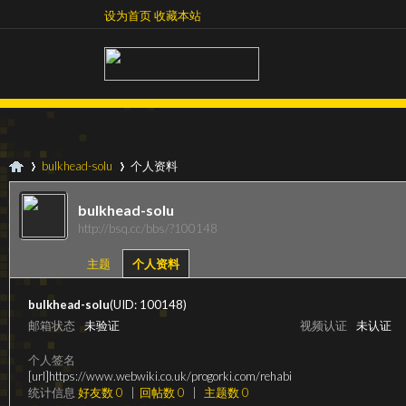
设为首页
收藏本站
设为首页
收藏本站
bulkhead-solu
个人资料
bulkhead-solu
http://bsq.cc/bbs/?100148
超
›
›
主题
个人资料
bulkhead-solu
(UID: 100148)
邮箱状态
未验证
视频认证
未认证
个人签名
[url]https://www.webwiki.co.uk/progorki.com/rehabi
统计信息
好友数 0
|
回帖数 0
|
主题数 0