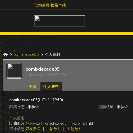
设为首页
收藏本站
设为首页
收藏本站
combdecade05
个人资料
combdecade05
http://bsq.cc/bbs/?117940
超
›
›
主题
个人资料
combdecade05
(UID: 117940)
邮箱状态
未验证
视频认证
未认证
个人签名
[url]https://www.orkhonschool.edu.mn/profile/arild
统计信息
好友数 0
|
回帖数 0
|
主题数 0