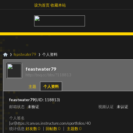
设为首页
收藏本站
设为首页
收藏本站
feastwater79
个人资料
feastwater79
http://bsq.cc/bbs/?118813
超
›
›
主题
个人资料
feastwater79
(UID: 118813)
邮箱状态
未验证
视频认证
未认证
个人签名
[url]https://canvas.instructure.com/eportfolios/40
统计信息
好友数 0
|
回帖数 0
|
主题数 0