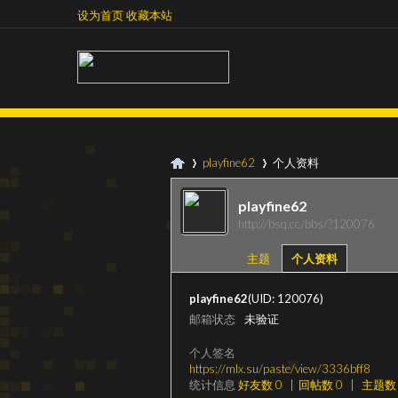
设为首页
收藏本站
设为首页
收藏本站
playfine62
个人资料
playfine62
http://bsq.cc/bbs/?120076
超
›
›
主题
个人资料
playfine62
(UID: 120076)
邮箱状态
未验证
个人签名
https://mlx.su/paste/view/3336bff8
统计信息
好友数 0
|
回帖数 0
|
主题数 