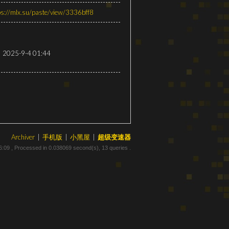
ps://mlx.su/paste/view/3336bff8
2025-9-4 01:44
Archiver
|
手机版
|
小黑屋
|
超级变速器
6:09
, Processed in 0.038069 second(s), 13 queries .