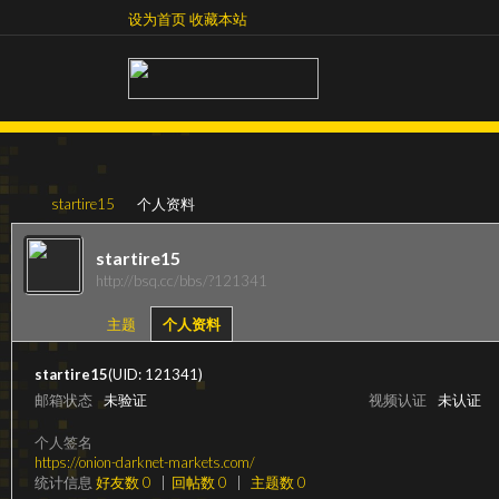
设为首页
收藏本站
设为首页
收藏本站
startire15
个人资料
startire15
http://bsq.cc/bbs/?121341
超
›
›
主题
个人资料
startire15
(UID: 121341)
邮箱状态
未验证
视频认证
未认证
个人签名
https://onion-darknet-markets.com/
统计信息
好友数 0
|
回帖数 0
|
主题数 0