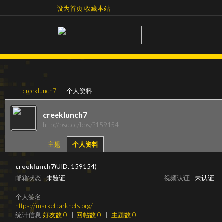
设为首页
收藏本站
设为首页
收藏本站
creeklunch7
个人资料
creeklunch7
http://bsq.cc/bbs/?159154
超
›
›
主题
个人资料
creeklunch7
(UID: 159154)
邮箱状态
未验证
视频认证
未认证
个人签名
https://marketdarknets.org/
统计信息
好友数 0
|
回帖数 0
|
主题数 0