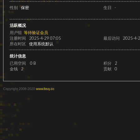
级
性别
保密
生日
-
活跃概况
用户组
等待验证会员
注册时间
2025-4-29 07:05
最后访问
2025-4-2
所在时区
使用系统默认
统计信息
已用空间
0 B
积分
2
金钱
2
贡献
0
变
Copyright 2008-2020
www.bsq.cc
速