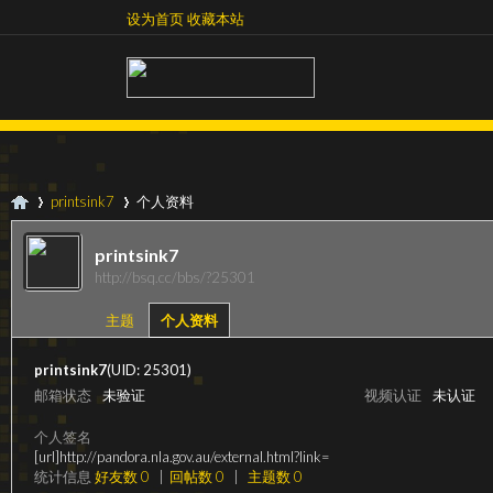
设为首页
收藏本站
设为首页
收藏本站
printsink7
个人资料
printsink7
http://bsq.cc/bbs/?25301
超
›
›
主题
个人资料
printsink7
(UID: 25301)
邮箱状态
未验证
视频认证
未认证
个人签名
[url]http://pandora.nla.gov.au/external.html?link=
统计信息
好友数 0
|
回帖数 0
|
主题数 0