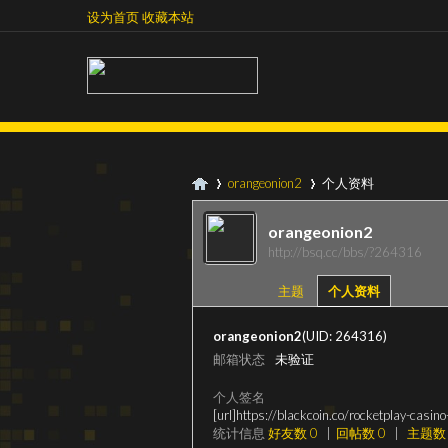
设为首页
收藏本站
设为首页
收藏本站
orangeonion2
个人资料
orangeonion2
http://bsq.cc/bbs/?264316
超
›
›
主题
个人资料
orangeonion2
(UID: 264316)
邮箱状态
未验证
个人签名
[url]https://blackcoin.co/rocketplay-casin
统计信息
好友数 0
|
回帖数 0
|
主题数 