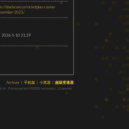
ps://blackcoin.co/rocketplay-casino-
november-2025/
2026-5-10 21:29
Archiver
|
手机版
|
小黑屋
|
超级变速器
9:14
, Processed in 0.034520 second(s), 13 queries .