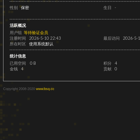
级
性别
保密
生日
-
活跃概况
用户组
等待验证会员
注册时间
2026-5-10 22:43
最后访问
2026-5-1
所在时区
使用系统默认
统计信息
已用空间
0 B
积分
4
金钱
4
贡献
0
变
Copyright 2008-2020
www.bsq.cc
速