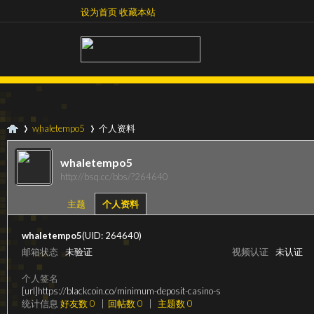
设为首页
收藏本站
设为首页
收藏本站
whaletempo5
个人资料
whaletempo5
http://bsq.cc/bbs/?264640
超
›
›
主题
个人资料
whaletempo5
(UID: 264640)
邮箱状态
未验证
视频认证
未认证
个人签名
[url]https://blackcoin.co/minimum-deposit-casino-s
统计信息
好友数 0
|
回帖数 0
|
主题数 0