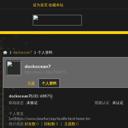
设为首页
收藏本站
设为首页
收藏本站
dockocean7
个人资料
dockocean7
http://bsq.cc/bbs/?68875
超
›
›
主题
个人资料
dockocean7
(UID: 68875)
邮箱状态
未验证
视频认证
未认证
个人签名
[url]https://www.davefury.top/health/best-home-tre
统计信息
好友数 0
|
回帖数 0
|
主题数 0