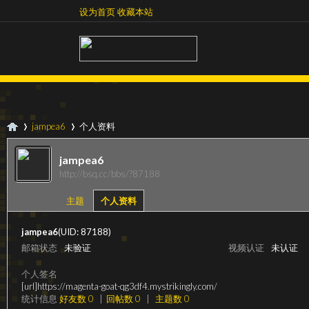
设为首页
收藏本站
设为首页
收藏本站
jampea6
个人资料
jampea6
http://bsq.cc/bbs/?87188
超
›
›
主题
个人资料
jampea6
(UID: 87188)
邮箱状态
未验证
视频认证
未认证
个人签名
[url]https://magenta-goat-qg3df4.mystrikingly.com/
统计信息
好友数 0
|
回帖数 0
|
主题数 0