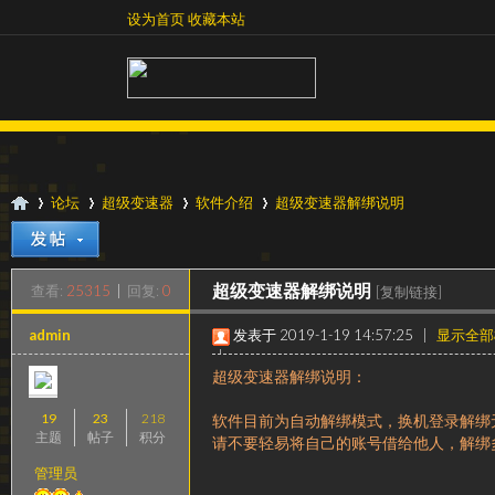
设为首页
收藏本站
设为首页
收藏本站
论坛
超级变速器
软件介绍
超级变速器解绑说明
查看:
25315
|
回复:
0
超级变速器解绑说明
[复制链接]
超
»
›
›
›
admin
发表于 2019-1-19 14:57:25
|
显示全部
|
阅读模式
超级变速器解绑说明：
19
23
218
软件目前为自动解绑模式，
换机登录解绑
主题
帖子
积分
请不要轻易将自己的账号借给他人，解绑
管理员