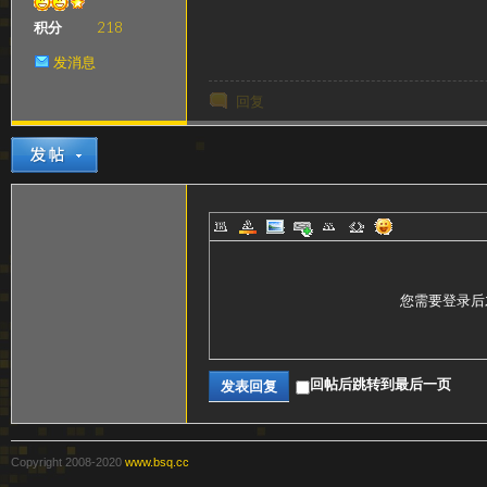
级
积分
218
发消息
回复
变
您需要登录后
回帖后跳转到最后一页
发表回复
速
Copyright 2008-2020
www.bsq.cc