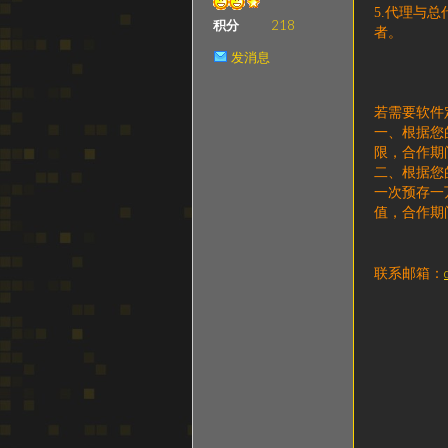
5.代理与
级
积分
218
者。
发消息
若需要软件
一、根据您
限，合作期
二、根据您
一次预存一
值，合作期
变
联系邮箱：
速