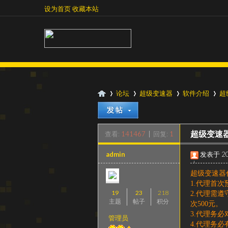
设为首页
收藏本站
设为首页
收藏本站
论坛
超级变速器
软件介绍
超
查看:
141467
|
回复:
1
超级变速
超
»
›
›
›
admin
发表于 201
|
阅读模式
超级变速器
1.代理首
19
23
218
2.代理需
主题
帖子
积分
次500元。
3.代理务
管理员
4.代理务