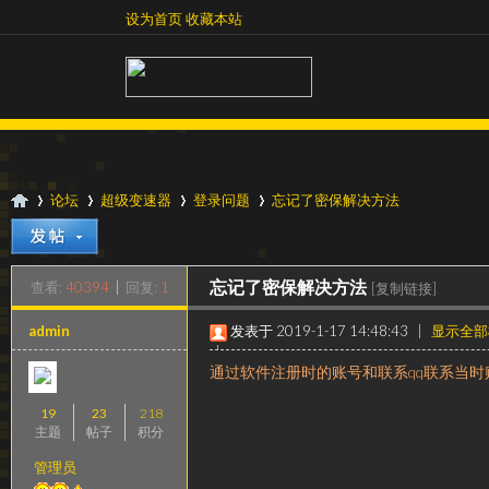
设为首页
收藏本站
设为首页
收藏本站
论坛
超级变速器
登录问题
忘记了密保解决方法
查看:
40394
|
回复:
1
忘记了密保解决方法
[复制链接]
超
»
›
›
›
admin
发表于 2019-1-17 14:48:43
|
显示全部
|
阅读模式
通过软件注册时的账号和联系qq联系当
19
23
218
主题
帖子
积分
管理员