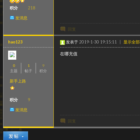
级
积分
218
发消息
回复
hao123
发表于 2019-1-30 19:15:11
|
显示全部
在哪充值
0
1
9
变
主题
帖子
积分
新手上路
积分
9
发消息
回复
速