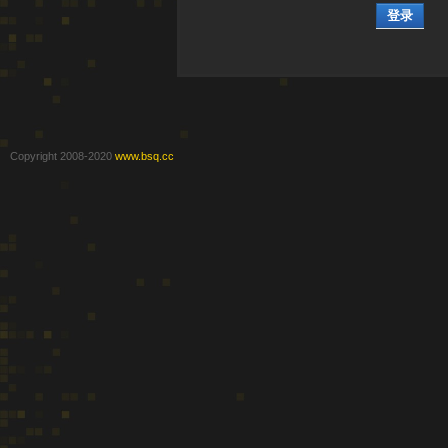
登录
Copyright 2008-2020
www.bsq.cc