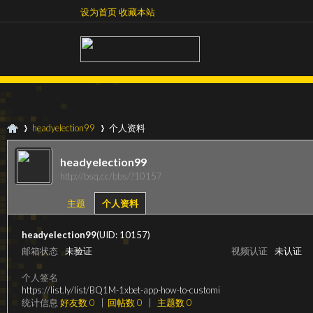
设为首页
收藏本站
设为首页
收藏本站
headyelection99
个人资料
headyelection99
http://bsq.cc/bbs/?10157
超
›
›
主题
个人资料
headyelection99
(UID: 10157)
邮箱状态
未验证
视频认证
未认证
个人签名
https://list.ly/list/BQ1M-1xbet-app-how-to-customi
统计信息
好友数 0
|
回帖数 0
|
主题数 0