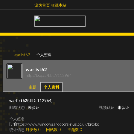
设为首页
收藏本站
设为首页
收藏本站
warlist62
个人资料
warlist62
http://bsq.cc/bbs/?112964
超
›
›
主题
个人资料
warlist62
(UID: 112964)
邮箱状态
未验证
视频认证
未认证
个人签名
[url]https://www.windowsanddoors-r-us.co.uk/broxbo
统计信息
好友数 0
|
回帖数 0
|
主题数 0