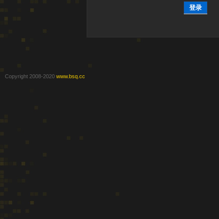
登录
Copyright 2008-2020
www.bsq.cc