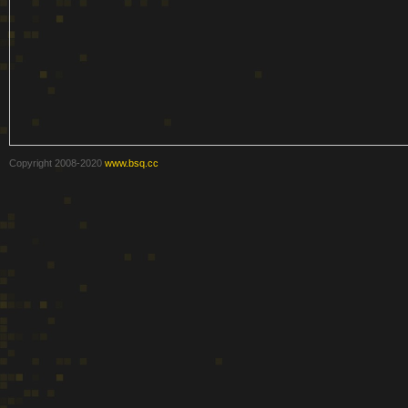
级
Copyright 2008-2020
www.bsq.cc
变
速