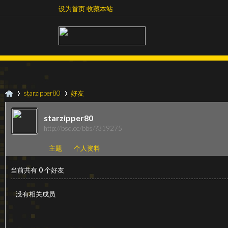
设为首页
收藏本站
设为首页
收藏本站
starzipper80
好友
starzipper80
http://bsq.cc/bbs/?319275
超
›
›
主题
个人资料
当前共有
0
个好友
没有相关成员