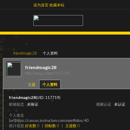
设为首页
收藏本站
设为首页
收藏本站
friendmagic28
个人资料
friendmagic28
http://bsq.cc/bbs/?117719
超
›
›
主题
个人资料
friendmagic28
(UID: 117719)
邮箱状态
未验证
视频认证
未认证
个人签名
[url]https://canvas.instructure.com/eportfolios/40
统计信息
好友数 0
|
回帖数 0
|
主题数 0