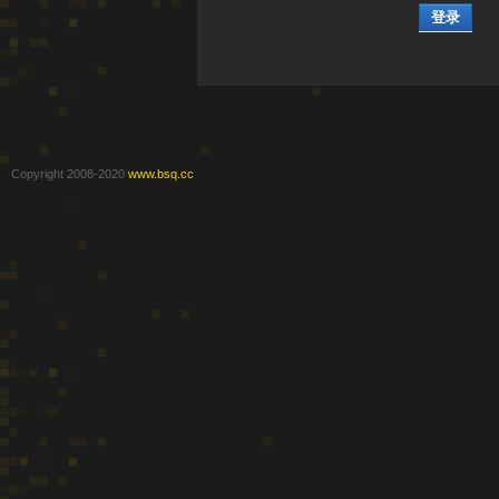
登录
Copyright 2008-2020
www.bsq.cc