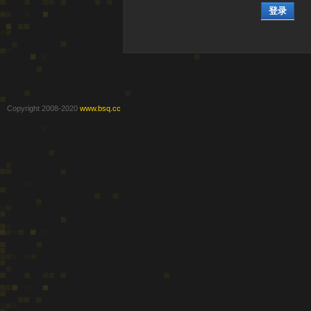
登录
Copyright 2008-2020
www.bsq.cc