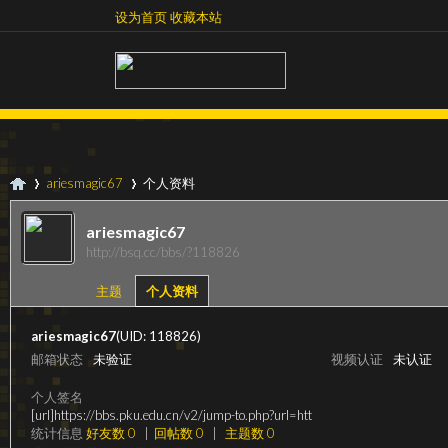
设为首页
收藏本站
设为首页
收藏本站
ariesmagic67
个人资料
ariesmagic67
http://bsq.cc/bbs/?118826
超
›
›
主题
个人资料
ariesmagic67
(UID: 118826)
邮箱状态
未验证
视频认证
未认证
个人签名
[url]https://bbs.pku.edu.cn/v2/jump-to.php?url=htt
统计信息
好友数 0
|
回帖数 0
|
主题数 0