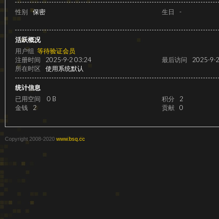
级
性别
保密
生日
-
活跃概况
用户组
等待验证会员
注册时间
2025-9-2 03:24
最后访问
2025-9-2
所在时区
使用系统默认
统计信息
已用空间
0 B
积分
2
金钱
2
贡献
0
变
Copyright 2008-2020
www.bsq.cc
速