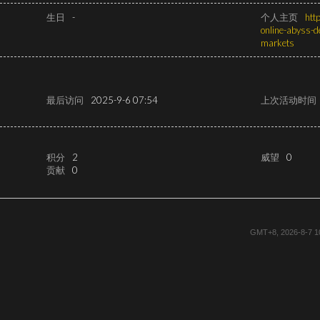
生日
-
个人主页
htt
online-abyss-de
markets
最后访问
2025-9-6 07:54
上次活动时间
积分
2
威望
0
贡献
0
GMT+8, 2026-8-7 1