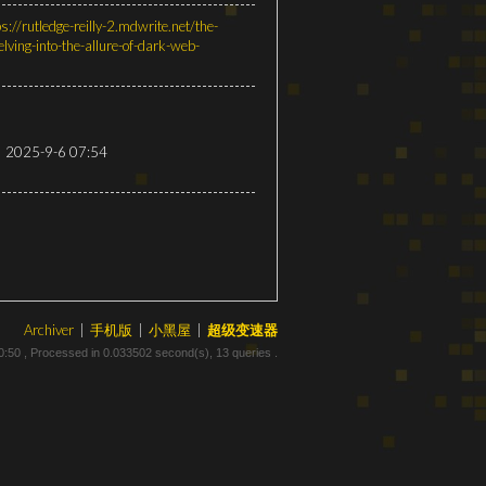
ps://rutledge-reilly-2.mdwrite.net/the-
lving-into-the-allure-of-dark-web-
2025-9-6 07:54
Archiver
|
手机版
|
小黑屋
|
超级变速器
0:50
, Processed in 0.033502 second(s), 13 queries .