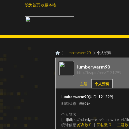
设为首页
收藏本站
设为首页
收藏本站
lumberwarm90
个人资料
lumberwarm90
http://bsq.cc/bbs/?121299
超
›
›
主题
个人资料
lumberwarm90
(UID: 121299)
邮箱状态
未验证
个人签名
[url]https://rutledge-reilly-2.mdwrite.net/th
统计信息
好友数 0
|
回帖数 0
|
主题数 