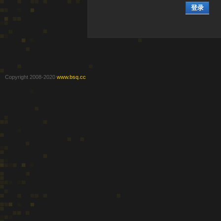
登录
Copyright 2008-2020
www.bsq.cc