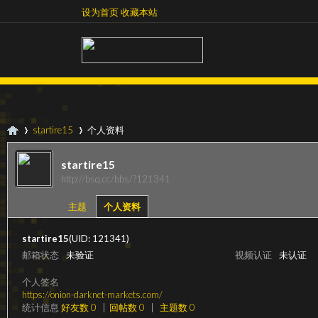
设为首页
收藏本站
设为首页
收藏本站
startire15
个人资料
startire15
http://bsq.cc/bbs/?121341
超
›
›
主题
个人资料
startire15
(UID: 121341)
邮箱状态
未验证
视频认证
未认证
个人签名
https://onion-darknet-markets.com/
统计信息
好友数 0
|
回帖数 0
|
主题数 0