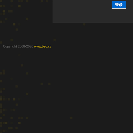
登录
Copyright 2008-2020
www.bsq.cc