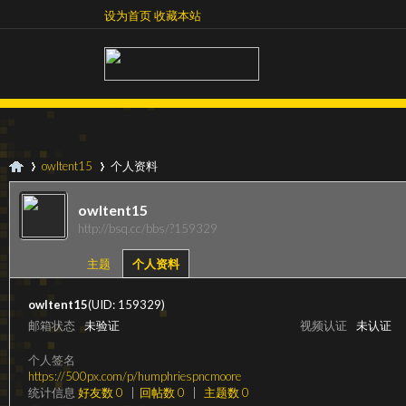
设为首页
收藏本站
设为首页
收藏本站
owltent15
个人资料
owltent15
http://bsq.cc/bbs/?159329
超
›
›
主题
个人资料
owltent15
(UID: 159329)
邮箱状态
未验证
视频认证
未认证
个人签名
https://500px.com/p/humphriespncmoore
统计信息
好友数 0
|
回帖数 0
|
主题数 0