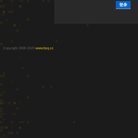
登录
Copyright 2008-2020
www.bsq.cc