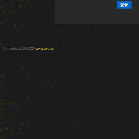
登录
Copyright 2008-2020
www.bsq.cc