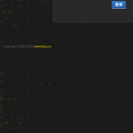
登录
Copyright 2008-2020
www.bsq.cc