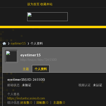
设为首页
收藏本站
设为首页
收藏本站
eyetimer15
个人资料
eyetimer15
http://bsq.cc/bbs/?265500
超
›
›
主题
个人资料
eyetimer15
(UID: 265500)
邮箱状态
未验证
视频认证
未认证
个人签名
https://instantscasino.it.com
统计信息
好友数 0
|
回帖数 0
|
主题数 0