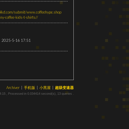
olkd.com/submit/www.coffeehype.shop
nny-coffee-kids-t-shirts//
2025-5-16 17:51
Archiver
|
手机版
|
小黑屋
|
超级变速器
4:15
, Processed in 0.034414 second(s), 13 queries .