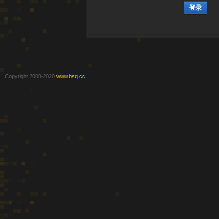
登录
Copyright 2008-2020
www.bsq.cc