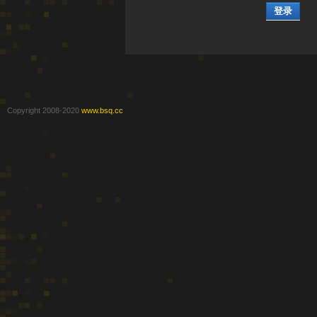
登录
Copyright 2008-2020
www.bsq.cc