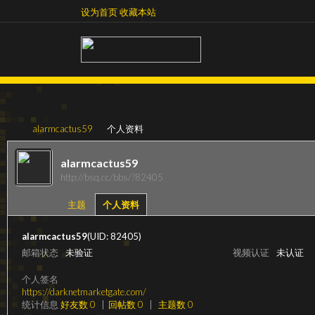
设为首页
收藏本站
设为首页
收藏本站
alarmcactus59
个人资料
alarmcactus59
http://bsq.cc/bbs/?82405
超
›
›
主题
个人资料
alarmcactus59
(UID: 82405)
邮箱状态
未验证
视频认证
未认证
个人签名
https://darknetmarketgate.com/
统计信息
好友数 0
|
回帖数 0
|
主题数 0