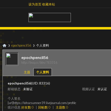
设为首页
收藏本站
设为首页
收藏本站
epochpencil56
个人资料
epochpencil56
http://bsq.cc/bbs/?83316
超
›
›
主题
个人资料
epochpencil56
(UID: 83316)
邮箱状态
未验证
视频认证
未认证
个人签名
[url]https://lohsesumner39.livejournal.com/profile
统计信息
好友数 0
|
回帖数 0
|
主题数 0