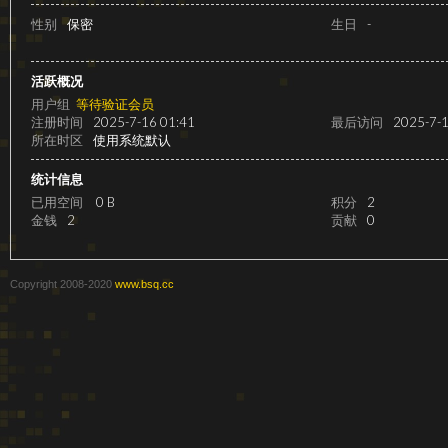
级
性别
保密
生日
-
活跃概况
用户组
等待验证会员
注册时间
2025-7-16 01:41
最后访问
2025-7-1
所在时区
使用系统默认
统计信息
已用空间
0 B
积分
2
金钱
2
贡献
0
变
Copyright 2008-2020
www.bsq.cc
速