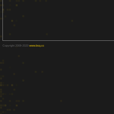
级
Copyright 2008-2020
www.bsq.cc
变
速