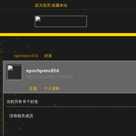
设为首页
收藏本站
设为首页
收藏本站
epochpencil56
好友
epochpencil56
http://bsq.cc/bbs/?319443
超
›
›
主题
个人资料
当前共有
0
个好友
没有相关成员