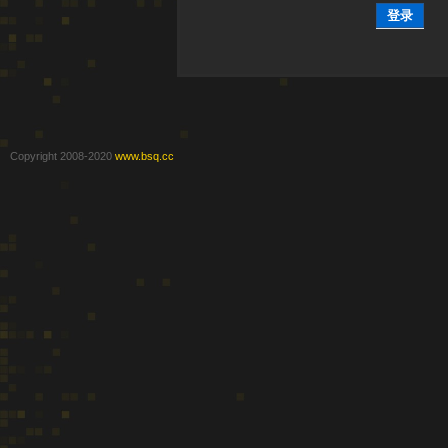
登录
Copyright 2008-2020
www.bsq.cc