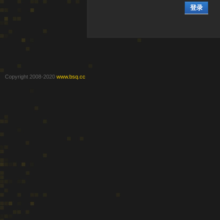
登录
Copyright 2008-2020
www.bsq.cc