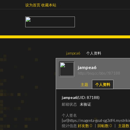
设为首页
收藏本站
设为首页
收藏本站
jampea6
个人资料
jampea6
http://bsq.cc/bbs/?87188
超
›
›
主题
个人资料
jampea6
(UID: 87188)
邮箱状态
未验证
个人签名
[url]https://magenta-goat-qg3df4.mystriki
统计信息
好友数 0
|
回帖数 0
|
主题数 