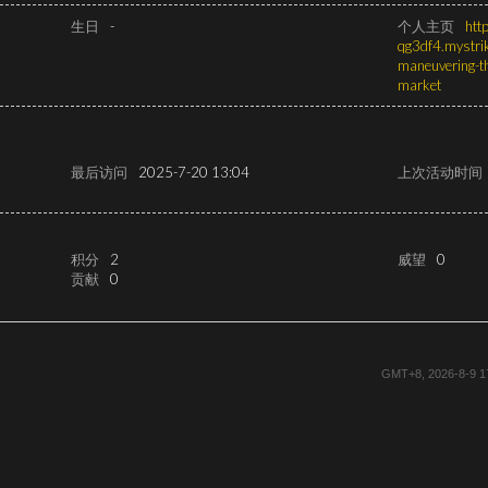
生日
-
个人主页
htt
qg3df4.mystrik
maneuvering-th
market
最后访问
2025-7-20 13:04
上次活动时间
积分
2
威望
0
贡献
0
GMT+8, 2026-8-9 1