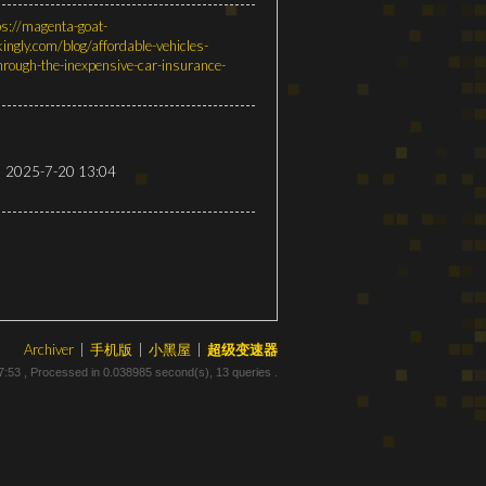
ps://magenta-goat-
ingly.com/blog/affordable-vehicles-
rough-the-inexpensive-car-insurance-
2025-7-20 13:04
Archiver
|
手机版
|
小黑屋
|
超级变速器
7:53
, Processed in 0.038985 second(s), 13 queries .