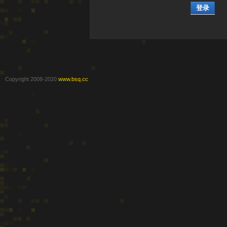
登录
Copyright 2008-2020
www.bsq.cc