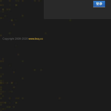
登录
Copyright 2008-2020
www.bsq.cc