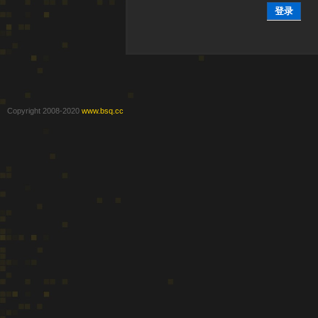
登录
Copyright 2008-2020
www.bsq.cc