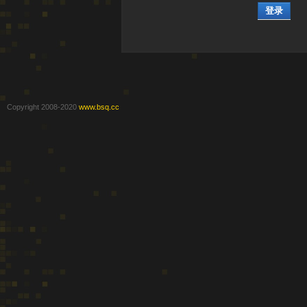
登录
Copyright 2008-2020
www.bsq.cc