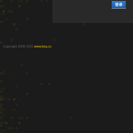
登录
Copyright 2008-2020
www.bsq.cc