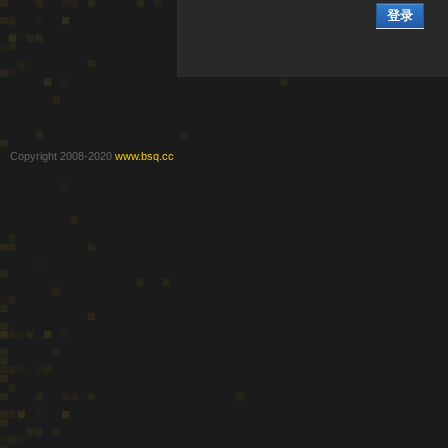
登录
Copyright 2008-2020
www.bsq.cc