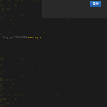
登录
Copyright 2008-2020
www.bsq.cc