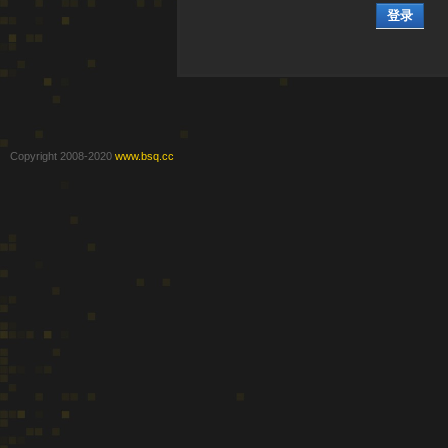
登录
Copyright 2008-2020
www.bsq.cc