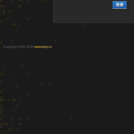
登录
Copyright 2008-2020
www.bsq.cc